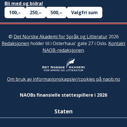
Bli med og bidra!
100,–
250,–
500,–
Valgfri sum
©
Det Norske Akademi for Språk og Litteratur
2026
Redaksjonen
holder til i Osterhaus' gate 27 i Oslo.
Kontakt
NAOB-redaksjonen
.
Om bruk av informasjonskapsler/cookies på naob.no
NAOBs finansielle støttespillere i 2026
Staten