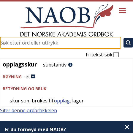
Fritekst-søk
opplagsskur
opplagsskur
substantiv
et
BØYNING
BETYDNING OG BRUK
skur som brukes til
opplag
, lager
Siter denne ordartikkelen
Er du fornøyd med NAOB?