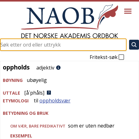
Fritekst-søk
oppholds
oppholds
adjektiv
ubøyelig
BØYNING
[å`phåls]
UTTALE
til
oppholdsvær
ETYMOLOGI
BETYDNING OG BRUK
som er uten nedbør
OM VÆR, BARE PREDIKATIVT
EKSEMPEL