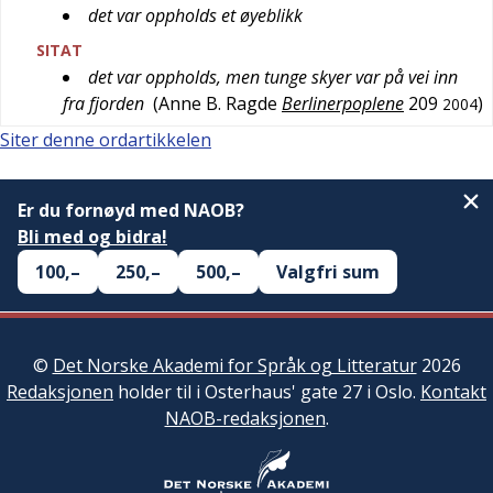
det var oppholds et øyeblikk
SITAT
det var oppholds, men tunge skyer var på vei inn
fra fjorden
(
Anne B. Ragde
Berlinerpoplene
209
)
2004
Siter denne ordartikkelen
Er du fornøyd med NAOB?
Bli med og bidra!
100,–
250,–
500,–
Valgfri sum
©
Det Norske Akademi for Språk og Litteratur
2026
Redaksjonen
holder til i Osterhaus' gate 27 i Oslo.
Kontakt
NAOB-redaksjonen
.