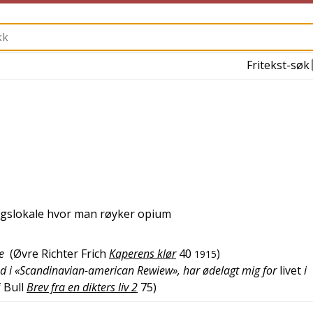
Fritekst-søk
gslokale hvor man røyker opium
e
(
Øvre Richter Frich
Kaperens klør
40
)
1915
ind i «Scandinavian-american Rewiew», har ødelagt mig for
livet
i
 Bull
Brev fra en dikters liv 2
75
)