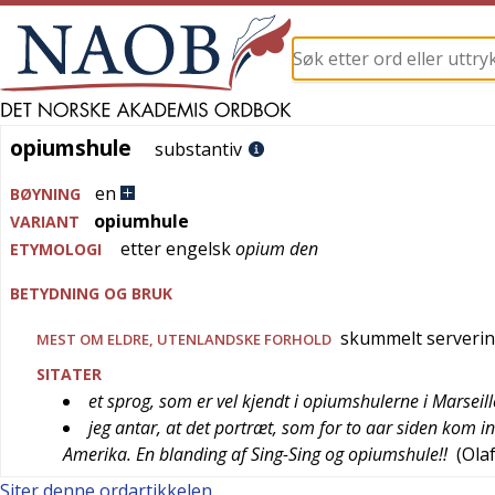
opiumshule
opiumshule
substantiv
en
BØYNING
opiumhule
VARIANT
etter
engelsk
opium den
ETYMOLOGI
BETYDNING OG BRUK
skummelt serverin
MEST OM ELDRE, UTENLANDSKE FORHOLD
SITATER
et sprog, som er vel kjendt i opiumshulerne i Marseill
jeg antar, at det portræt, som for to aar siden kom 
Amerika. En blanding af Sing-Sing og opiumshule!!
(
Olaf
Siter denne ordartikkelen