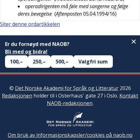
operadirigenten må føle med sangerne og følge
deres bevegelse
(
Aftenposten
05.04.1994/16
)
Siter denne ordartikkelen
Er du fornøyd med NAOB?
Bli med og bidra!
100,–
250,–
500,–
Valgfri sum
©
Det Norske Akademi for Språk og Litteratur
2026
Redaksjonen
holder til i Osterhaus' gate 27 i Oslo.
Kontakt
NAOB-redaksjonen
.
Om bruk av informasjonskapsler/cookies på naob.no