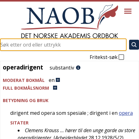
Fritekst-søk
operadirigent
operadirigent
substantiv
en
MODERAT BOKMÅL
FULL BOKMÅLSNORM
BETYDNING OG BRUK
dirigent med opera som spesiale
; dirigent i en
opera
SITATER
Clemens Krauss … hører til den unge garde av store
operadirigenter
(
Arbeiderbladet
28.12.1928/5/2
)