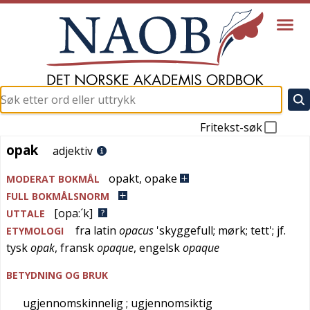
Fritekst-søk
opak
opak
adjektiv
opakt
,
opake
MODERAT BOKMÅL
FULL BOKMÅLSNORM
[opa:´k]
UTTALE
fra
latin
opacus
'
skyggefull; mørk; tett
'; jf.
ETYMOLOGI
tysk
opak
,
fransk
opaque
,
engelsk
opaque
BETYDNING OG BRUK
ugjennomskinnelig
; ugjennomsiktig