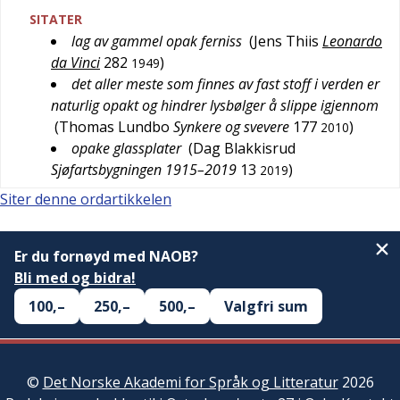
SITATER
lag av gammel opak ferniss
(
Jens Thiis
Leonardo
da Vinci
282
)
1949
det aller meste som finnes av fast stoff i verden er
naturlig opakt og hindrer lysbølger å slippe igjennom
(
Thomas Lundbo
Synkere og svevere
177
)
2010
opake glassplater
(
Dag Blakkisrud
Sjøfartsbygningen 1915–2019
13
)
2019
Siter denne ordartikkelen
Er du fornøyd med NAOB?
Bli med og bidra!
100,–
250,–
500,–
Valgfri sum
©
Det Norske Akademi for Språk og Litteratur
2026