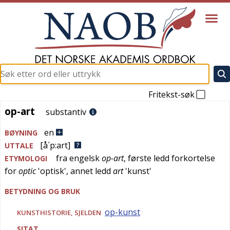
Fritekst-søk
op-art
op-art
substantiv
en
BØYNING
[å´p:art]
UTTALE
fra
engelsk
op-art
, første ledd forkortelse
ETYMOLOGI
for
optic
'
optisk
', annet ledd
art
'
kunst
'
BETYDNING OG BRUK
op-kunst
KUNSTHISTORIE
,
SJELDEN
SITAT