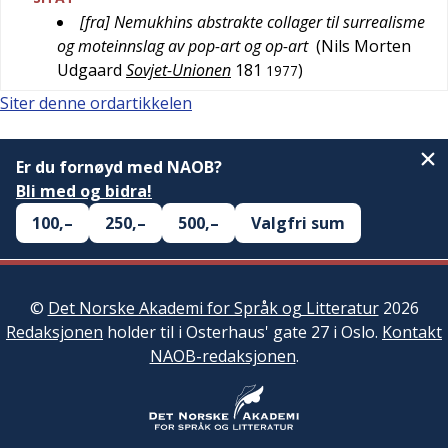
[fra] Nemukhins abstrakte collager til surrealisme
og moteinnslag av pop-art og op-art
(
Nils Morten
Udgaard
Sovjet-Unionen
181
)
1977
Siter denne ordartikkelen
Er du fornøyd med NAOB?
Bli med og bidra!
100,–
250,–
500,–
Valgfri sum
©
Det Norske Akademi for Språk og Litteratur
2026
Redaksjonen
holder til i Osterhaus' gate 27 i Oslo.
Kontakt
NAOB-redaksjonen
.