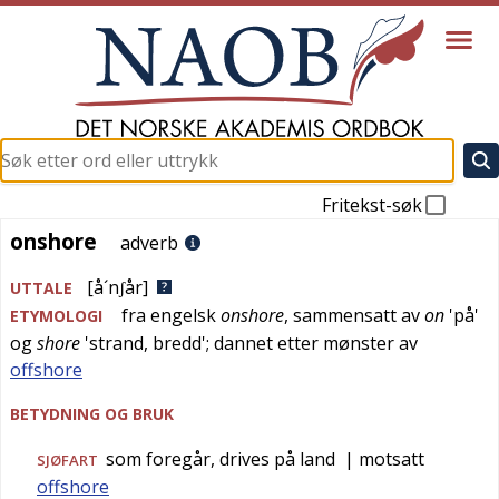
Fritekst-søk
onshore
onshore
adverb
[å´nʃår]
UTTALE
fra
engelsk
onshore
, sammensatt av
on
'
på
'
ETYMOLOGI
og
shore
'
strand, bredd
'; dannet etter mønster av
offshore
BETYDNING OG BRUK
som foregår, drives på land
| motsatt
SJØFART
offshore