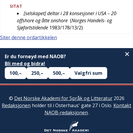
SITAT
[selskapet] deltar i 28 konsesjoner i USA – 20
offshore og åtte onshore
(
Norges Handels- og
Sjøfartstidende
1983/178/13/2
)
Siter denne ordartikkelen
Er du fornøyd med NAOB?
Bli med og bidra!
100,–
250,–
500,–
Valgfri sum
©
Det Norske Akademi for Språk og Litteratur
2026
Redaksjonen
holder til i Osterhaus' gate 27 i Oslo.
Kontakt
NAOB-redaksjonen
.