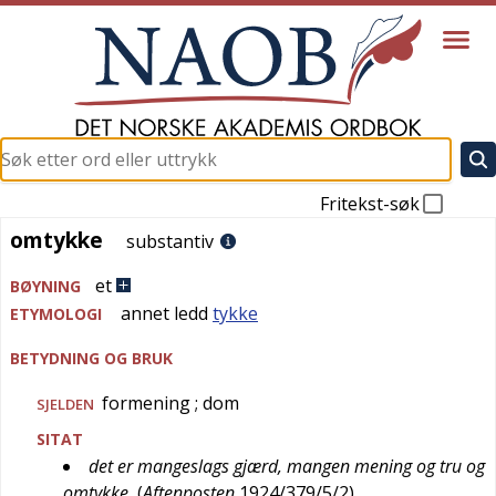
Fritekst-søk
omtykke
omtykke
substantiv
et
BØYNING
annet ledd
tykke
ETYMOLOGI
BETYDNING OG BRUK
formening
; dom
SJELDEN
SITAT
det er mangeslags gjærd, mangen mening og tru og
omtykke
(
Aftenposten
1924/379/5/2
)