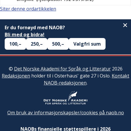
Siter denne ordartikkelen
Er du fornøyd med NAOB?
Bli med og bidra!
100,–
250,–
500,–
Valgfri sum
©
Det Norske Akademi for Språk og Litteratur
2026
Redaksjonen
holder til i Osterhaus' gate 27 i Oslo.
Kontakt
NAOB-redaksjonen
.
Om bruk av informasjonskapsler/cookies på naob.no
NAOBs finansielle støttespillere i 2026