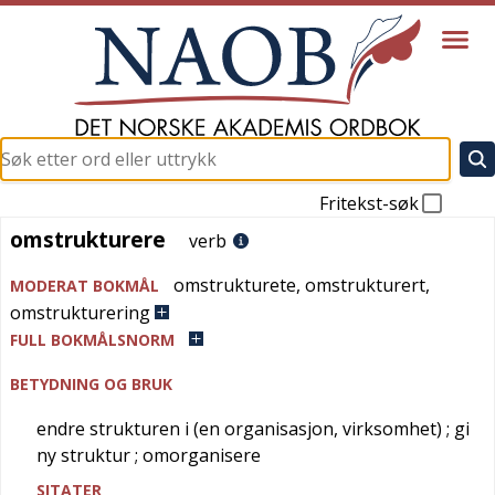
Fritekst-søk
omstrukturere
omstrukturere
verb
omstrukturete
,
omstrukturert
,
MODERAT BOKMÅL
omstrukturering
FULL BOKMÅLSNORM
BETYDNING OG BRUK
endre strukturen i (en organisasjon, virksomhet)
; gi
ny struktur
; omorganisere
SITATER