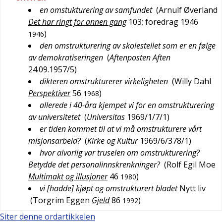
en omstukturering av samfundet
(
Arnulf Øverland
Det har ringt for annen gang
103
; foredrag 1946
)
1946
den omstrukturering av skolestellet som er en følge
av demokratiseringen
(
Aftenposten Aften
24.09.1957/5
)
dikteren omstrukturerer virkeligheten
(
Willy Dahl
Perspektiver
56
)
1968
allerede i 40-åra kjempet vi for en omstrukturering
av universitetet
(
Universitas
1969/1/7/1
)
er tiden kommet til at vi må omstrukturere vårt
misjonsarbeid?
(
Kirke og Kultur
1969/6/378/1
)
hvor alvorlig var truselen om omstrukturering?
Betydde det personalinnskrenkninger?
(
Rolf Egil Moe
Multimakt og illusjoner
46
)
1980
vi [hadde] kjøpt og omstrukturert bladet
Nytt liv
(
Torgrim Eggen
Gjeld
86
)
1992
Siter denne ordartikkelen