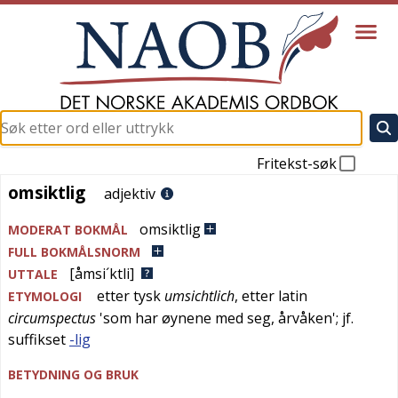
Fritekst-søk
omsiktlig
omsiktlig
adjektiv
omsiktlig
MODERAT BOKMÅL
FULL BOKMÅLSNORM
[åmsi´ktli]
UTTALE
etter
tysk
umsichtlich
, etter
latin
ETYMOLOGI
circumspectus
'
som har øynene med seg, årvåken
'; jf.
suffikset
-lig
BETYDNING OG BRUK