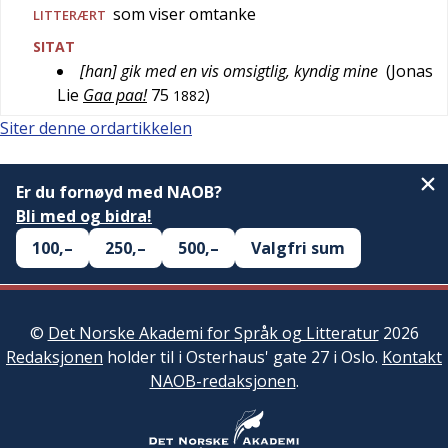
som viser omtanke
LITTERÆRT
SITAT
[han] gik med en vis omsigtlig, kyndig mine
(
Jonas
Lie
Gaa paa!
75
)
1882
Siter denne ordartikkelen
Er du fornøyd med NAOB?
Bli med og bidra!
100,–
250,–
500,–
Valgfri sum
©
Det Norske Akademi for Språk og Litteratur
2026
Redaksjonen
holder til i Osterhaus' gate 27 i Oslo.
Kontakt
NAOB-redaksjonen
.