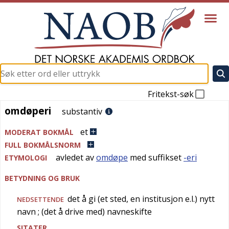
Fritekst-søk
omdøperi
omdøperi
substantiv
et
MODERAT BOKMÅL
FULL BOKMÅLSNORM
avledet av
omdøpe
med suffikset
-eri
ETYMOLOGI
BETYDNING OG BRUK
det å gi (et sted, en institusjon e.l.) nytt
NEDSETTENDE
navn
; (det å drive med) navneskifte
SITATER