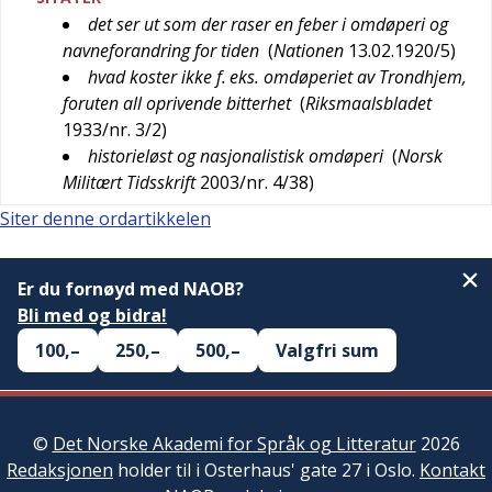
det ser ut som der raser en feber i omdøperi og
navneforandring for tiden
(
Nationen
13.02.1920/5
)
hvad koster ikke f. eks. omdøperiet av Trondhjem,
foruten all oprivende bitterhet
(
Riksmaalsbladet
1933/nr. 3/2
)
historieløst og nasjonalistisk omdøperi
(
Norsk
Militært Tidsskrift
2003/nr. 4/38
)
Siter denne ordartikkelen
Er du fornøyd med NAOB?
Bli med og bidra!
100,–
250,–
500,–
Valgfri sum
©
Det Norske Akademi for Språk og Litteratur
2026
Redaksjonen
holder til i Osterhaus' gate 27 i Oslo.
Kontakt