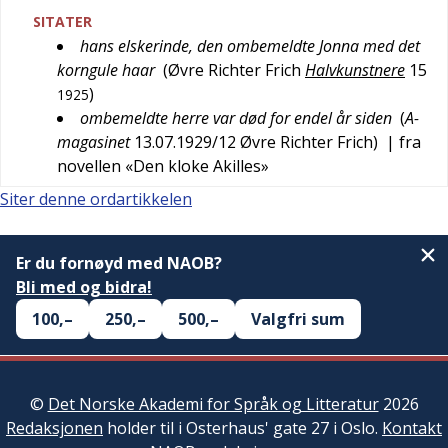
SITATER
hans elskerinde, den ombemeldte Jonna med det
korngule haar
(
Øvre Richter Frich
Halvkunstnere
15
)
1925
ombemeldte herre var død for endel år siden
(
A-
magasinet
13.07.1929/12
Øvre Richter Frich
)
| fra
novellen «Den kloke Akilles»
Siter denne ordartikkelen
Er du fornøyd med NAOB?
Bli med og bidra!
100,–
250,–
500,–
Valgfri sum
©
Det Norske Akademi for Språk og Litteratur
2026
Redaksjonen
holder til i Osterhaus' gate 27 i Oslo.
Kontakt