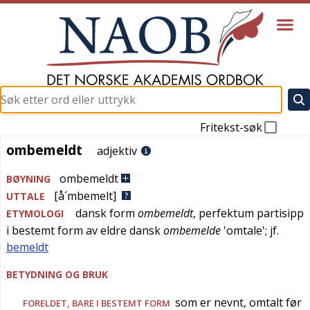
Fritekst-søk
ombemeldt
ombemeldt
adjektiv
ombemeldt
BØYNING
[å´mbemelt]
UTTALE
dansk
form
ombemeldt
, perfektum partisipp
ETYMOLOGI
i bestemt form av
eldre dansk
ombemelde
'
omtale
'; jf.
bemeldt
BETYDNING OG BRUK
som er nevnt, omtalt før
FORELDET
, BARE I BESTEMT FORM