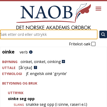
Fritekst-søk
oinke
oinke
verb
oinket
,
oinket
,
oinking
BØYNING
[åi`ŋkə]
UTTALE
jf.
engelsk
oink
'
grynte
'
ETYMOLOGI
BETYDNING OG BRUK
UTTRYKK
oinke seg opp
snakke seg opp (i sinne, raseri e.l.)
SLANG