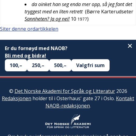
da oinket han seg enda mer opp, så jeg fant det
tryggest med en liten retrett
(
Børre Karterudseter
Sannheten? Ja og nei!
10
)
1977
Siter denne ordartikkelen
Er du fornøyd med NAOB?
Bli med og bidra!
100,–
250,–
500,–
Valgfri sum
©
Det Norske Akademi for Språk og Litteratur
2026
Redaksjonen
holder til i Osterhaus' gate 27 i Oslo.
Kontakt
NAOB-redaksjonen
.