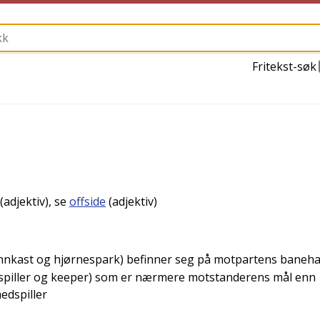
Fritekst-søk
(adjektiv), se
offside
(adjektiv)
, innkast og hjørnespark) befinner seg på motpartens baneha
utespiller og keeper) som er nærmere motstanderens mål enn
medspiller