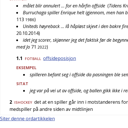
målet blir annulert … for en hårfin offside
(
Tidens Kr
Burruchaga spiller Enrique helt igjennom, men han bli
113
)
1986
Uniteds høyreback … lå håpløst skjevt i den bakre fir
20.10.2014
)
idet jeg scorer, skjønner jeg det faktisk før de begynne
med Jo
71
)
2022
1.1
offsideposisjon
FOTBALL
EKSEMPEL
spilleren befant seg i offside da pasningen ble se
SITAT
jeg var på vei ut av offside, og ballen gikk ikke i 
2
det at en spiller går inn i motstanderens for
ISHOCKEY
medspiller på andre siden av midtlinjen
Siter denne ordartikkelen