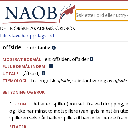
Likt stavede oppslagsord
offside
offside
substantiv
en
;
offsiden
,
offsider
MODERAT BOKMÅL
FULL BOKMÅLSNORM
[å´fsaid]
UTTALE
fra
engelsk
offside
, substantivering av
offside
ETYMOLOGI
BETYDNING OG BRUK
1
det at en spiller (bortsett fra ved dropping
FOTBALL
og ikke har minst to motspillere (vanligvis minst èn 
spilleren selv når ballen spilles til ham eller henne fra 
SITATER