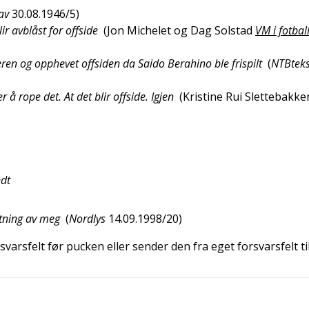
av
30.08.1946/5
)
r avblåst for offside
(
Jon Michelet og Dag Solstad
VM i fotbal
eren og opphevet offsiden da Saido Berahino ble frispilt
(
NTBteks
r å rope det. At det blir offside. Igjen
(
Kristine Rui Slettebakke
ndt
retning av meg
(
Nordlys
14.09.1998/20
)
svarsfelt før pucken eller sender den fra eget forsvarsfelt ti