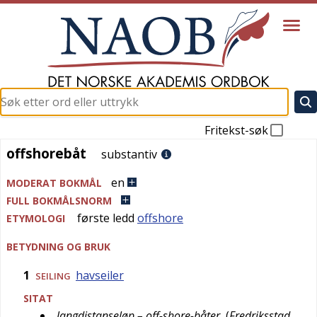
Fritekst-søk
offshorebåt
offshorebåt
substantiv
en
MODERAT BOKMÅL
FULL BOKMÅLSNORM
første ledd
offshore
ETYMOLOGI
BETYDNING OG BRUK
1
havseiler
SEILING
SITAT
langdistanseløp – off-shore-båter
(
Fredriksstad