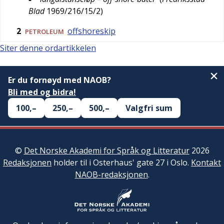
Blad
1969/216/15/2
)
2
offshoreskip
PETROLEUM
Siter denne ordartikkelen
Er du fornøyd med NAOB?
Bli med og bidra!
100,–
250,–
500,–
Valgfri sum
©
Det Norske Akademi for Språk og Litteratur
2026
Redaksjonen
holder til i Osterhaus' gate 27 i Oslo.
Kontakt
NAOB-redaksjonen
.