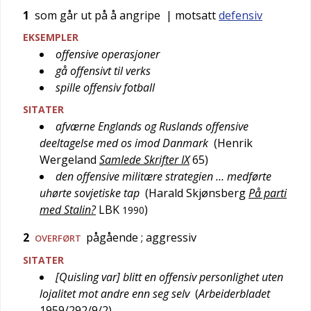
1
som går ut på å angripe
| motsatt
defensiv
EKSEMPLER
offensive operasjoner
gå offensivt til verks
spille offensiv fotball
SITATER
afværne Englands og Ruslands offensive
deeltagelse med os imod Danmark
(
Henrik
Wergeland
Samlede Skrifter IX
65
)
den offensive militære strategien … medførte
uhørte sovjetiske tap
(
Harald Skjønsberg
På parti
med Stalin?
LBK
)
1990
2
pågående
; aggressiv
OVERFØRT
SITATER
[Quisling var] blitt en offensiv personlighet uten
lojalitet mot andre enn seg selv
(
Arbeiderbladet
1959/292/9/2
)