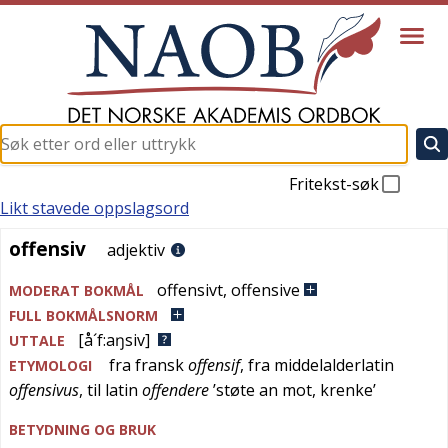
Fritekst-søk
Likt stavede oppslagsord
offensiv
offensiv
adjektiv
offensivt
,
offensive
MODERAT BOKMÅL
FULL BOKMÅLSNORM
[å´f:aŋsiv]
UTTALE
fra
fransk
offensif
, fra
middelalderlatin
ETYMOLOGI
offensivus
, til
latin
offendere
’støte an mot, krenke’
BETYDNING OG BRUK