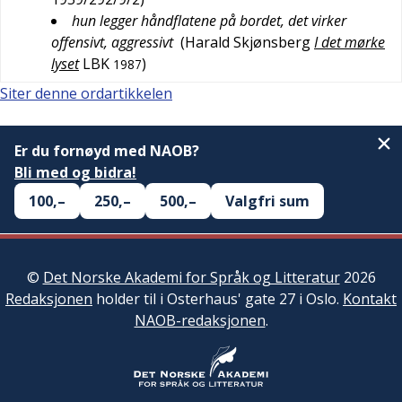
hun legger håndflatene på bordet, det virker
offensivt, aggressivt
(
Harald Skjønsberg
I det mørke
lyset
LBK
)
1987
Siter denne ordartikkelen
Er du fornøyd med NAOB?
Bli med og bidra!
100,–
250,–
500,–
Valgfri sum
©
Det Norske Akademi for Språk og Litteratur
2026
Redaksjonen
holder til i Osterhaus' gate 27 i Oslo.
Kontakt
NAOB-redaksjonen
.