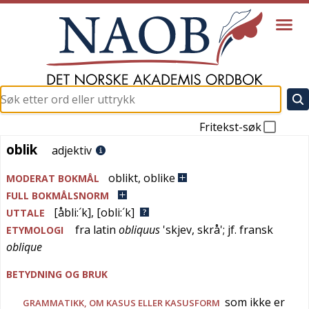
Fritekst-søk
oblik
oblik
adjektiv
oblikt
,
oblike
MODERAT BOKMÅL
FULL BOKMÅLSNORM
[åbli:´k]
,
[obli:´k]
UTTALE
fra
latin
obliquus
'
skjev, skrå
'; jf.
fransk
ETYMOLOGI
oblique
BETYDNING OG BRUK
som ikke er
GRAMMATIKK
, OM KASUS ELLER KASUSFORM