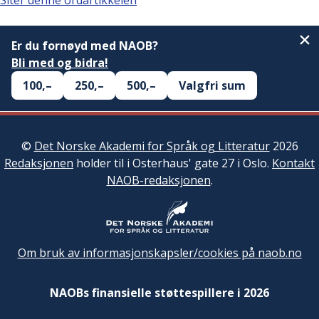
Siter denne ordartikkelen
Er du fornøyd med NAOB?
Bli med og bidra!
100,–
250,–
500,–
Valgfri sum
©
Det Norske Akademi for Språk og Litteratur
2026
Redaksjonen
holder til i Osterhaus' gate 27 i Oslo.
Kontakt
NAOB-redaksjonen
.
Om bruk av informasjonskapsler/cookies på naob.no
NAOBs finansielle støttespillere i 2026