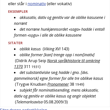
eller står i
nominativ
(eller vokativ)
EKSEMPLER
akkusativ, dativ og genitiv var de oblike kasusene i
norrønt
det norrøne hunkjønnsordet «saga» hadde i entall
formen «sǫgu» i alle de oblike kasusene
SITATER
oblikk kasus
(
Viking XVI
143
)
oblike former [kan] trenge opp i nom[inativ]
(
Didrik Arup Seip
Norsk språkhistorie til omkring
1370
311
)
1931
det substantiviske
seg
hadde i gno. [dvs.
gammelnorsk] egne former for alle tre oblikve kasus
(
Trygve Knudsen
Pronomener
38
)
1949
subjekt får nominativsending, mens akkusativ,
dativ og genitiv er oblike kasus og angir objektet
(
Telemarksavisa
05.08.2009/3
)