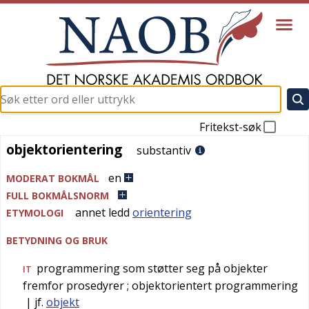
Fritekst-søk
objektorientering
objektorientering
substantiv
en
MODERAT BOKMÅL
FULL BOKMÅLSNORM
annet ledd
orientering
ETYMOLOGI
BETYDNING OG BRUK
programmering som støtter seg på objekter
IT
fremfor prosedyrer
; objektorientert programmering
| jf.
objekt