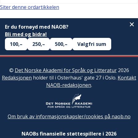
Siter denne ordartikkelen
Er du fornøyd med NAOB?
Bli med og bidra!
100,–
250,–
500,–
Valgfri sum
©
Det Norske Akademi for Språk og Litteratur
2026
Redaksjonen
holder til i Osterhaus' gate 27 i Oslo.
Kontakt
NAOB-redaksjonen
.
Om bruk av informasjonskapsler/cookies på naob.no
NAOBs finansielle støttespillere i 2026