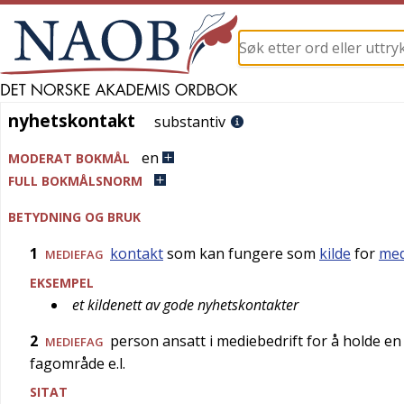
nyhetskontakt
nyhetskontakt
substantiv
en
MODERAT BOKMÅL
FULL BOKMÅLSNORM
BETYDNING OG BRUK
1
kontakt
som kan fungere som
kilde
for
me
MEDIEFAG
EKSEMPEL
et kildenett av gode nyhetskontakter
2
person ansatt i mediebedrift for å holde en
MEDIEFAG
fagområde e.l.
SITAT