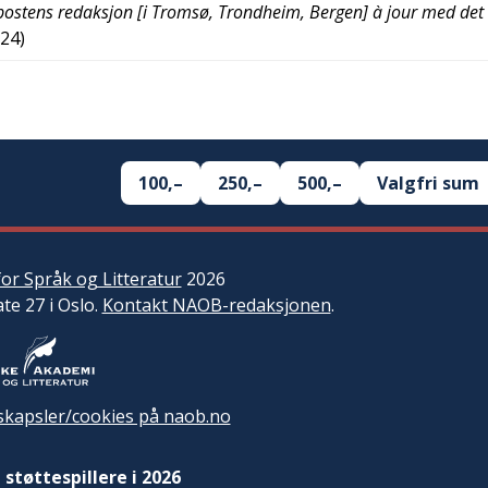
ostens redaksjon [i Tromsø, Trondheim, Bergen] à jour med de
/24
)
100,–
250,–
500,–
Valgfri sum
or Språk og Litteratur
2026
ate 27 i Oslo.
Kontakt NAOB-redaksjonen
.
kapsler/cookies på naob.no
 støttespillere i 2026