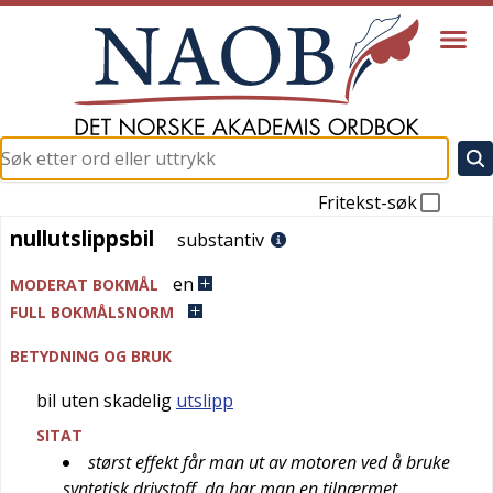
Fritekst-søk
nullutslippsbil
nullutslippsbil
substantiv
en
MODERAT BOKMÅL
FULL BOKMÅLSNORM
BETYDNING OG BRUK
bil uten skadelig
utslipp
SITAT
størst effekt får man ut av motoren ved å bruke
syntetisk drivstoff, da har man en tilnærmet