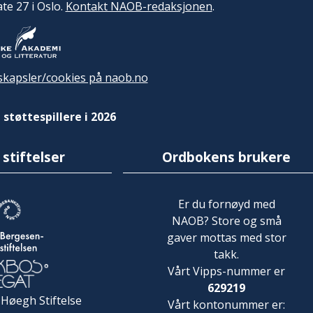
ate 27 i Oslo.
Kontakt NAOB-redaksjonen
.
kapsler/cookies på naob.no
 støttespillere i 2026
 stiftelser
Ordbokens brukere
Er du fornøyd med
NAOB? Store og små
gaver mottas med stor
takk.
Vårt Vipps-nummer er
629219
 Høegh Stiftelse
Vårt kontonummer er: