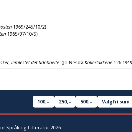
osten
1969/245/10/2
)
ten
1965/97/10/5
)
ker, lemlestet det tidobbelte
(
Jo Nesbø
Kakerlakkene
126
1998
100,–
250,–
500,–
Valgfri sum
or Språk og Litteratur
2026