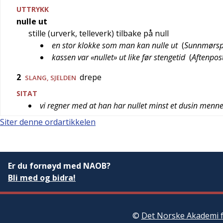
UTTRYKK
nulle ut
stille (urverk, telleverk) tilbake på null
en stor klokke som man kan nulle ut
(
Sunnmørsp
kassen var «nullet» ut like før stengetid
(
Aftenpos
2
drepe
SLANG
,
SJELDEN
SITAT
vi regner med at han har nullet minst et dusin mennes
Siter denne ordartikkelen
Er du fornøyd med NAOB?
Bli med og bidra!
©
Det Norske Akademi f