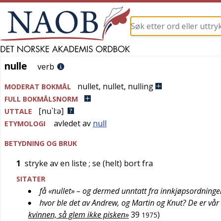
nulle
nulle
verb
nullet
,
nullet
,
nulling
MODERAT BOKMÅL
FULL BOKMÅLSNORM
[nu`l:ə]
UTTALE
avledet av
null
ETYMOLOGI
BETYDNING OG BRUK
1
stryke av en liste
; se (helt) bort fra
SITATER
få «nullet» – og dermed unntatt fra innkjøpsordninge
hvor ble det av Andrew, og Martin og Knut? De er vår 
kvinnen, så glem ikke pisken»
39
)
1975