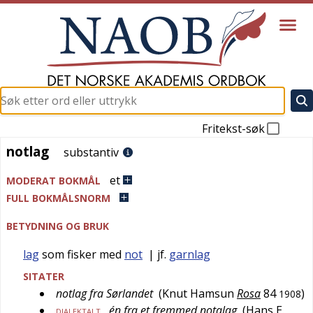
Fritekst-søk
notlag
notlag
substantiv
et
MODERAT BOKMÅL
FULL BOKMÅLSNORM
BETYDNING OG BRUK
lag
som fisker med
not
| jf.
garnlag
SITATER
notlag fra Sørlandet
(
Knut Hamsun
Rosa
84
)
1908
én fra et fremmed notalag
(
Hans E.
DIALEKTALT