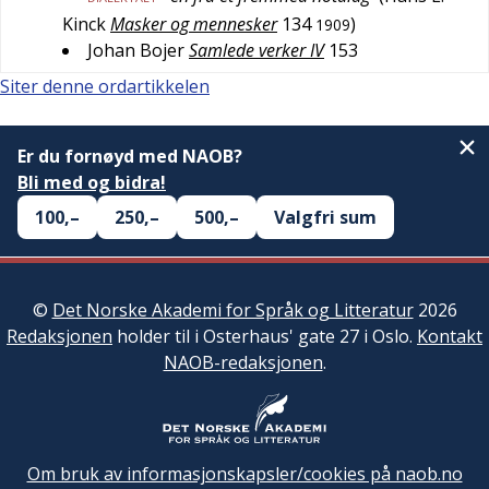
Kinck
Masker og mennesker
134
)
1909
Johan Bojer
Samlede verker IV
153
Siter denne ordartikkelen
Er du fornøyd med NAOB?
Bli med og bidra!
100,–
250,–
500,–
Valgfri sum
©
Det Norske Akademi for Språk og Litteratur
2026
Redaksjonen
holder til i Osterhaus' gate 27 i Oslo.
Kontakt
NAOB-redaksjonen
.
Om bruk av informasjonskapsler/cookies på naob.no