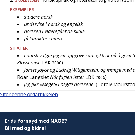
EKSEMPLER
studere norsk
undervise i norsk og engelsk
norsken i videregående skole
få karakter i norsk
SITATER
i norsk valgte jeg en oppgave som gikk ut på å gi en 
Klassereise
LBK
)
2000
James Joyce og Ludwig Wittgenstein, og mange med de
Roar Langslet
Når fuglen letter
LBK
)
2006
jeg fikk «Meget» i begge norskene
(
Toralv Maursta
Siter denne ordartikkelen
Er du fornøyd med NAOB?
Bli med og bidra!