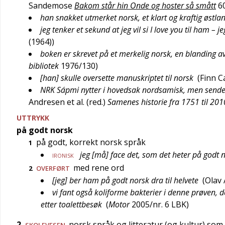
Sandemose
Bakom står hin Onde og hoster så smått
6
han snakket utmerket norsk, et klart og kraftig østla
jeg tenker et sekund at jeg vil si I love you til ham – j
(1964)
)
boken er skrevet på et merkelig norsk, en blanding 
bibliotek
1976/130
)
[han] skulle oversette manuskriptet til norsk
(
Finn C
NRK Sápmi nytter i hovedsak nordsamisk, men sender
Andresen et al. (red.)
Samenes historie fra 1751 til 201
UTTRYKK
på godt norsk
på godt, korrekt norsk språk
1
jeg [må] face det, som det heter på godt 
IRONISK
med rene ord
2
OVERFØRT
[jeg] ber ham på godt norsk dra til helvete
(
Olav 
vi fant også koliforme bakterier i denne prøven, d
etter toalettbesøk
(
Motor
2005/nr. 6
LBK
)
2
norsk språk og litteratur (og kultur) som
SKOLEVESEN