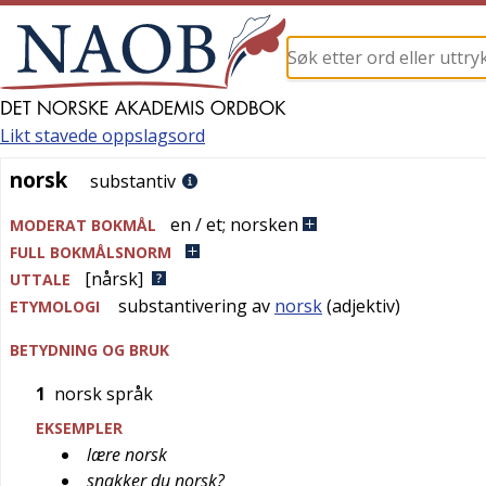
Likt stavede oppslagsord
norsk
norsk
substantiv
en / et
;
norsken
MODERAT BOKMÅL
FULL BOKMÅLSNORM
[nårsk]
UTTALE
substantivering av
norsk
(adjektiv)
ETYMOLOGI
BETYDNING OG BRUK
1
norsk språk
EKSEMPLER
lære norsk
snakker du norsk?