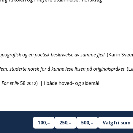
topografisk og en poetisk beskrivelse av samme fjell
(
Karin Svee
m, studerte norsk for å kunne lese Ibsen på originalspråket
(
L
d
For et liv
58
)
| i både hoved- og sidemål
2012
100,–
250,–
500,–
Valgfri sum