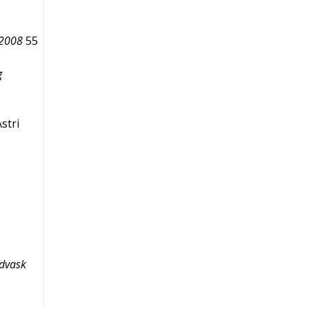
–2008
55
g
stri
ndvask