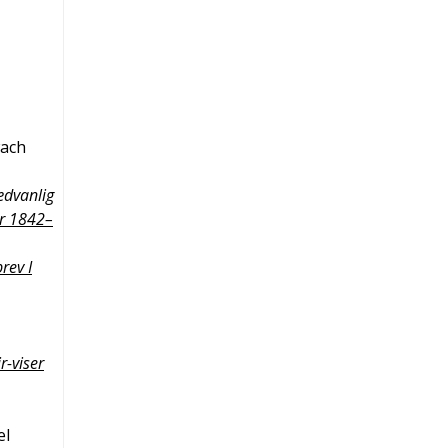
wach
ædvanlig
er 1842–
rev I
r-viser
el