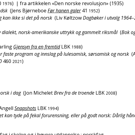
0
)
| fra artikkelen «Den norske revolusjon» (1935)
1976
ndsk
(
Jens Bjørneboe
Før hanen galer
41
)
1952
eg kan ikke si det på norsk
(
Liv Køltzow
Dagbøker i utvalg 1964
av dialekt, norsk-amerikanske uttrykk og gammelt riksmål
(
Bok o
arling
Gjensyn fra en fremtid
LBK
)
1988
 faste program og innslag på lulesamisk, sørsamisk og norsk
(
A
0
460
)
2021
norsk i dag
(
Jon Michelet
Brev fra de troende
LBK
)
2008
Angell
Snapshots
LBK
)
1994
et kan tyde på fekal forurensning, eller på godt norsk: Dårlig hå
 fag i skolen og i høyere utdannelse
; norskfag