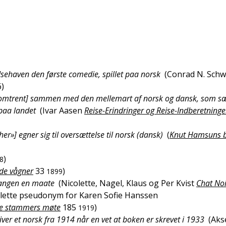
sehaven den første comedie, spillet paa norsk
(
Conrad N. Sch
6
)
 [omtrent] sammen med den mellemart af norsk og dansk, som s
paa landet
(
Ivar Aasen
Reise-Erindringer og Reise-Indberetning
»] egner sig til oversættelse til norsk (dansk)
(
Knut Hamsuns b
)
8
øde vågner
33
)
1899
 mangen en maate
(
Nicolette, Nagel, Klaus og Per Kvist
Chat Noi
olette pseudonym for Karen Sofie Hanssen
e stammers møte
185
)
1919
iver et norsk fra 1914 når en vet at boken er skrevet i 1933
(
Aks