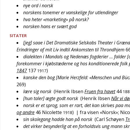
nye ord i norsk
norskens tonemer er vanskelige for utlendinger
hva heter «marketing» på norsk?
norsken hans er svært god
SITATER
[jeg] saae i Det Dramatiske Selskabs Theater i Grænd
Erindringer af mit Liv indtil Ankomsten til Throndhjem
6
dialekten i Mandals og Nedenæs fogderier … falder
forekommer i kjøbstæderne og hos konditionerede folk 
1847
137
)
1917
kanske den bog [Marie Herzfeld: «Menschen und Bücher
269
)
lære sig norsk
(
Henrik Ibsen
Fruen fra havet
44
188
[hun taler] ægte godt norsk
(
Henrik Ibsen
Når vi d
norsk er et sprog, som er rart, det kan skrives paa
og andre
46
Nicolette
)
| fra visen «Norsk»; Nic
1918
sin skolegang hadde han på norsk
(
Carl Schøyen
Tr
det virker besynderlig at en forholdsvis ung mann skr