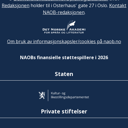
Redaksjonen
holder til i Osterhaus' gate 27 i Oslo.
Kontakt
NAOB-redaksjonen
.
Om bruk av informasjonskapsler/cookies på naob.no
NAOBs finansielle støttespillere i 2026
Staten
Private stiftelser