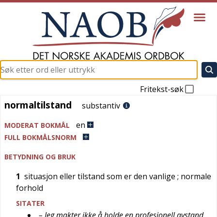
Fritekst-søk
normaltilstand
normaltilstand
substantiv
en
MODERAT BOKMÅL
FULL BOKMÅLSNORM
BETYDNING OG BRUK
1
situasjon eller tilstand som er den vanlige
; normale
forhold
SITATER
– Jeg makter ikke å holde en profesjonell avstand …