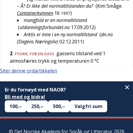
– Å? Er ikke det normaltilstanden da?
(
Kim Småge
Containerkvinnen
16
)
1997
mangfold er en normaltilstand
(
utdanningsforbundet.no
17.09.2012
)
Arktis er inne i en ny normaltilstand
(
dn.no
(Dagens Næringsliv)
02.12.2011
)
2
gassens tilstand ved 1
FYSIKK
, FOR EN GASS
atmosfæres trykk og temperaturen 0 °C
Siter denne ordartikkelen
Er du fornøyd med NAOB?
Bli med og bidra!
100,–
250,–
500,–
Valgfri sum
©
Det Norske Akademi for Språk og Litteratur
2026