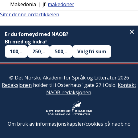
Makedonia
| jf.
makedoner
Siter denne ordartikkelen
Er du fornøyd med NAOB?
Bli med og bidra!
100,–
250,–
500,–
Valgfri sum
©
Det Norske Akademi for Språk og Litteratur
2026
Redaksjonen
holder til i Osterhaus' gate 27 i Oslo.
Kontakt
NAOB-redaksjonen
.
Om bruk av informasjonskapsler/cookies på naob.no