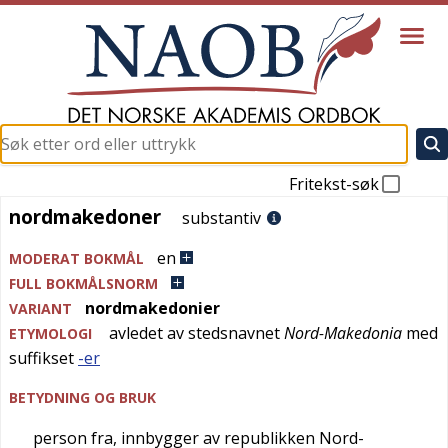
Fritekst-søk
nordmakedoner
nordmakedoner
substantiv
en
MODERAT BOKMÅL
FULL BOKMÅLSNORM
nordmakedonier
VARIANT
avledet av stedsnavnet
Nord-Makedonia
med
ETYMOLOGI
suffikset
-er
BETYDNING OG BRUK
person fra, innbygger av republikken Nord-