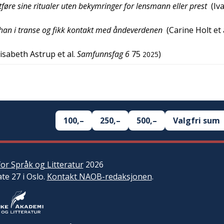
føre sine ritualer uten bekymringer for lensmann eller prest
(
Iv
han i transe og fikk kontakt med åndeverdenen
(
Carine Holt et 
isabeth Astrup et al.
Samfunnsfag 6
75
)
2025
100,–
250,–
500,–
Valgfri sum
or Språk og Litteratur
2026
ate 27 i Oslo.
Kontakt NAOB-redaksjonen
.