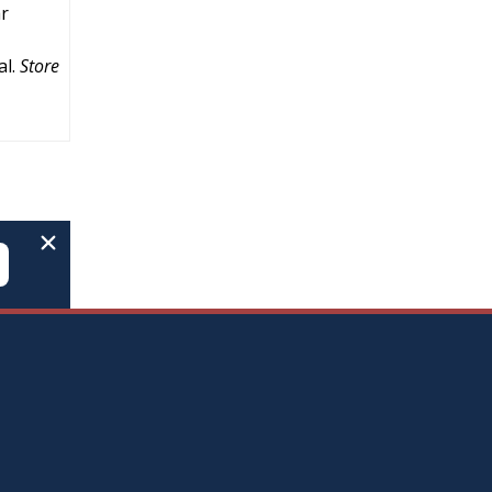
ar
al.
Store