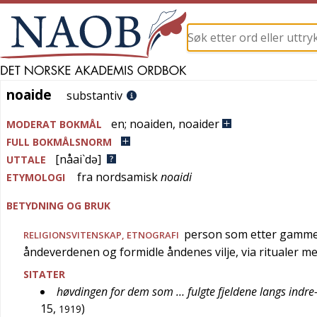
noaide
noaide
substantiv
en
;
noaiden
,
noaider
MODERAT BOKMÅL
FULL BOKMÅLSNORM
[nåai`də]
UTTALE
fra
nordsamisk
noaidi
ETYMOLOGI
BETYDNING OG BRUK
person som etter gammel
RELIGIONSVITENSKAP
,
ETNOGRAFI
åndeverdenen og formidle åndenes vilje, via ritualer m
SITATER
høvdingen for dem som … fulgte fjeldene langs indr
15
,
)
1919