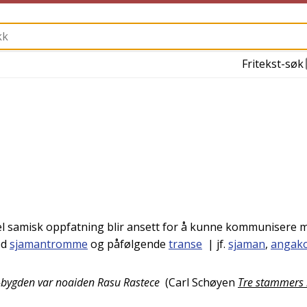
Fritekst-søk
 samisk oppfatning blir ansett for å kunne kommunisere 
ed
sjamantromme
og påfølgende
transe
| jf.
sjaman
,
angak
e-bygden var noaiden Rasu Rastece
(
Carl Schøyen
Tre stammers