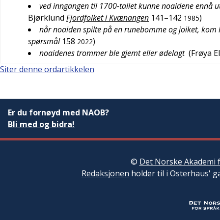
ved inngangen til 1700-tallet kunne noaidene ennå ut
Bjørklund
Fjordfolket i Kvænangen
141–142
)
1985
når noaiden spilte på en runebomme og joiket, kom 
spørsmål
158
)
2022
noaidenes trommer ble gjemt eller ødelagt
(
Frøya El
Siter denne ordartikkelen
Er du fornøyd med NAOB?
Bli med og bidra!
©
Det Norske Akademi f
Redaksjonen
holder til i Osterhaus' g