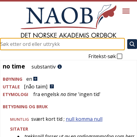
Fritekst-søk
no time
no time
substantiv
en
BØYNING
[nåo taim]
UTTALE
fra
engelsk
no time
'
ingen tid
'
ETYMOLOGI
BETYDNING OG BRUK
svært kort tid
;
null komma null
MUNTLIG
SITATER
trekkspill fosser ut av en radiogrammofon som herr