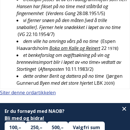
Hansen har fikset på no time med ståltråd og
fingernemhet
(
Verdens Gang
28.08.1951/5
)
vi fjerner snøen på den måten [ved å trille
snøballer]. Fjerner hele snødekket i løpet av no time
(
VG
22.10.1954/7
)
dem ville ha omringa vårs på no time
(
Espen
Haavardsholm
Boka om Kalle og Reinert
22
)
1978
et benkeforslag om avgiftsøkning på vin og
brennevinsimport blir i løpet av «no time» vedtatt av
Stortinget
(
Aftenposten
10.11.1983/2
)
dette ordner Berit og dattera på no time
(
Jørgen
Gunnerud
Byen med det store hjertet
LBK
)
2009
Siter denne ordartikkelen
Er du fornøyd med NAOB?
Bli med og bidra!
100,–
250,–
500,–
Valgfri sum