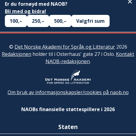
Er du fornøyd med NAOB?
Bli med og bidra!
100,–
250,–
500,–
Valgfri sum
©
Det Norske Akademi for Språk og Litteratur
2026
Redaksjonen
holder til i Osterhaus' gate 27 i Oslo.
Kontakt
NAOB-redaksjonen
.
Om bruk av informasjonskapsler/cookies på naob.no
NAOBs finansielle støttespillere i 2026
Staten