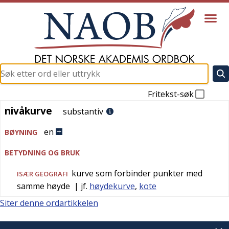
Fritekst-søk
nivåkurve
nivåkurve
substantiv
en
BØYNING
BETYDNING OG BRUK
kurve som forbinder punkter med
ISÆR
GEOGRAFI
samme høyde
| jf.
høydekurve
,
kote
Siter denne ordartikkelen