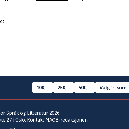
vet
100,–
250,–
500,–
Valgfri sum
or Språk og Litteratur
2026
ate 27 i Oslo.
Kontakt NAOB-redaksjonen
.