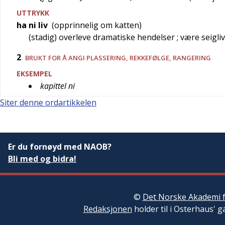
UTTRYKK
ha ni liv
(opprinnelig om katten)
(stadig) overleve dramatiske hendelser
; være seigli
2
BRUKT FOR Å ANGI PLASSERING, REKKEFØLGE, RANGERING
EKSEMPEL
kapittel ni
Siter denne ordartikkelen
Er du fornøyd med NAOB?
Bli med og bidra!
©
Det Norske Akademi f
Redaksjonen
holder til i Osterhaus' g