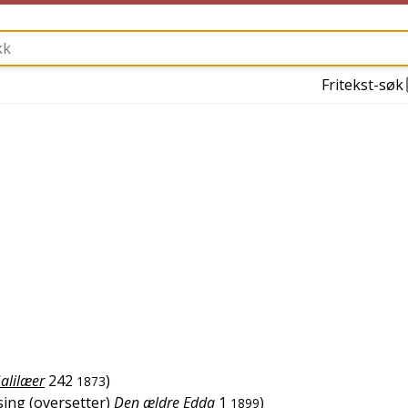
Fritekst-søk
alilæer
242
)
1873
sing (oversetter)
Den ældre Edda
1
)
1899