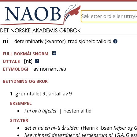
ni
ni
determinativ (kvantor)
; tradisjonelt:
tallord
FULL BOKMÅLSNORM
[ni:]
UTTALE
av
norrønt
níu
ETYMOLOGI
BETYDNING OG BRUK
1
grunntallet 9
; antall av 9
EKSEMPEL
i ni av ti tilfeller
| nesten alltid
SITATER
det er nu en ni–ti år siden
(
Henrik Ibsen
Kejser og G
[jeg minnes] de verdner ni, verdensrum ni
(
G.A. Gjes