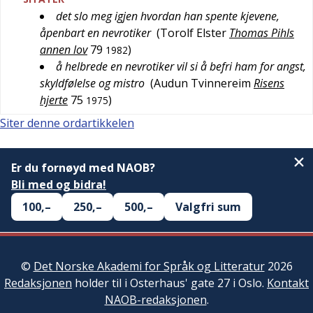
det slo meg igjen hvordan han spente kjevene,
åpenbart en nevrotiker
(
Torolf Elster
Thomas Pihls
annen lov
79
)
1982
å helbrede en nevrotiker vil si å befri ham for angst,
skyldfølelse og mistro
(
Audun Tvinnereim
Risens
hjerte
75
)
1975
Siter denne ordartikkelen
Er du fornøyd med NAOB?
Bli med og bidra!
100,–
250,–
500,–
Valgfri sum
©
Det Norske Akademi for Språk og Litteratur
2026
Redaksjonen
holder til i Osterhaus' gate 27 i Oslo.
Kontakt
NAOB-redaksjonen
.