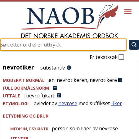
Fritekst-søk
nevrotiker
nevrotiker
substantiv
en
;
nevrotikeren
,
nevrotikere
MODERAT BOKMÅL
FULL BOKMÅLSNORM
[nevro:´tikər]
UTTALE
avledet av
nevrose
med suffikset
-iker
ETYMOLOGI
BETYDNING OG BRUK
person som lider av nevrose
MEDISIN
,
PSYKIATRI
SITATER