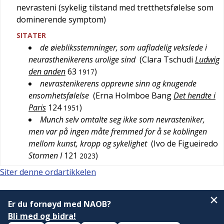
nevrasteni (sykelig tilstand med tretthetsfølelse som
dominerende symptom)
SITATER
de øiebliksstemninger, som uafladelig vekslede i
neurasthenikerens urolige sind
(
Clara Tschudi
Ludwig
den anden
63
)
1917
nevrastenikerens opprevne sinn og knugende
ensomhetsfølelse
(
Erna Holmboe Bang
Det hendte i
Paris
124
)
1951
Munch selv omtalte seg ikke som nevrasteniker,
men var på ingen måte fremmed for å se koblingen
mellom kunst, kropp og sykelighet
(
Ivo de Figueiredo
Stormen I
121
)
2023
Siter denne ordartikkelen
Er du fornøyd med NAOB?
Bli med og bidra!