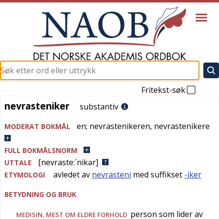
Fritekst-søk
nevrasteniker
nevrasteniker
substantiv
en
;
nevrastenikeren
,
nevrastenikere
MODERAT BOKMÅL
FULL BOKMÅLSNORM
[nevraste:´nikər]
UTTALE
avledet av
nevrasteni
med suffikset
-iker
ETYMOLOGI
BETYDNING OG BRUK
person som lider av
MEDISIN
, MEST OM ELDRE FORHOLD