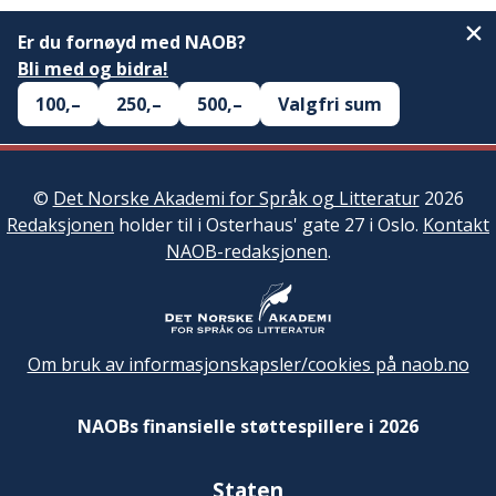
Er du fornøyd med NAOB?
Bli med og bidra!
100,–
250,–
500,–
Valgfri sum
©
Det Norske Akademi for Språk og Litteratur
2026
Redaksjonen
holder til i Osterhaus' gate 27 i Oslo.
Kontakt
NAOB-redaksjonen
.
Om bruk av informasjonskapsler/cookies på naob.no
NAOBs finansielle støttespillere i 2026
Staten