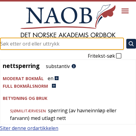
Fritekst-søk
nettsperring
nettsperring
substantiv
en
MODERAT BOKMÅL
FULL BOKMÅLSNORM
BETYDNING OG BRUK
sperring (av havneinnløp eller
SJØMILITÆRVESEN
farvann) med utlagt nett
Siter denne ordartikkelen