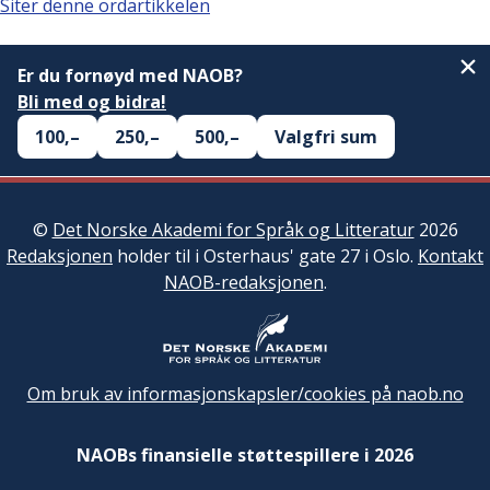
Siter denne ordartikkelen
Er du fornøyd med NAOB?
Bli med og bidra!
100,–
250,–
500,–
Valgfri sum
©
Det Norske Akademi for Språk og Litteratur
2026
Redaksjonen
holder til i Osterhaus' gate 27 i Oslo.
Kontakt
NAOB-redaksjonen
.
Om bruk av informasjonskapsler/cookies på naob.no
NAOBs finansielle støttespillere i 2026