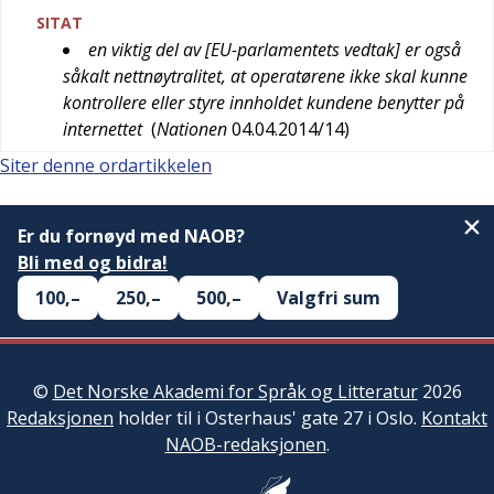
SITAT
en viktig del av [EU-parlamentets vedtak] er også
såkalt nettnøytralitet, at operatørene ikke skal kunne
kontrollere eller styre innholdet kundene benytter på
internettet
(
Nationen
04.04.2014/14
)
Siter denne ordartikkelen
Er du fornøyd med NAOB?
Bli med og bidra!
100,–
250,–
500,–
Valgfri sum
©
Det Norske Akademi for Språk og Litteratur
2026
Redaksjonen
holder til i Osterhaus' gate 27 i Oslo.
Kontakt
NAOB-redaksjonen
.