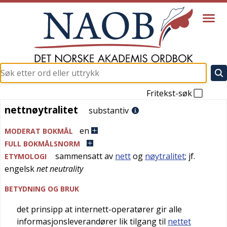
Fritekst-søk
nettnøytralitet
nettnøytralitet
substantiv
en
MODERAT BOKMÅL
FULL BOKMÅLSNORM
sammensatt av
nett
og
nøytralitet
; jf.
ETYMOLOGI
engelsk
net neutrality
BETYDNING OG BRUK
det prinsipp at internett-operatører gir alle
informasjonsleverandører lik tilgang til
nettet