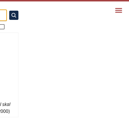
l skal
2000
)