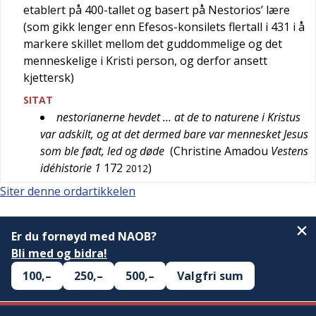
etablert på 400-tallet og basert på Nestorios’ lære
(som gikk lenger enn Efesos-konsilets flertall i 431 i å
markere skillet mellom det guddommelige og det
menneskelige i Kristi person, og derfor ansett
kjettersk)
SITAT
nestorianerne hevdet … at de to naturene i Kristus
var adskilt, og at det dermed bare var mennesket Jesus
som ble født, led og døde
(
Christine Amadou
Vestens
idéhistorie 1
172
)
2012
Siter denne ordartikkelen
Er du fornøyd med NAOB?
Bli med og bidra!
100,–
250,–
500,–
Valgfri sum