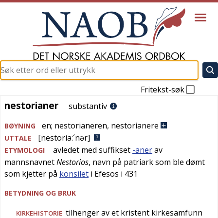
Fritekst-søk
nestorianer
nestorianer
substantiv
en
;
nestorianeren
,
nestorianere
BØYNING
[nestoria:´nər]
UTTALE
avledet med suffikset
-aner
av
ETYMOLOGI
mannsnavnet
Nestorios
, navn på patriark som ble dømt
som kjetter på
konsilet
i Efesos i 431
BETYDNING OG BRUK
tilhenger av et kristent kirkesamfunn
KIRKEHISTORIE