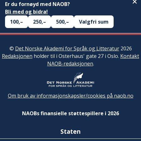
Er du fornøyd med NAOB?
Bli med og bidra!
100,–
250,–
500,–
Valgfri sum
©
Det Norske Akademi for Språk og Litteratur
2026
Redaksjonen
holder til i Osterhaus' gate 27 i Oslo.
Kontakt
NAOB-redaksjonen
.
Om bruk av informasjonskapsler/cookies på naob.no
NAOBs finansielle støttespillere i 2026
Staten