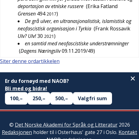
deportasjon av etniske russere
(
Erika Fatland
Grensen
494
)
2017
De grå ulver, en ultranasjonalistisk, islamistisk og
neofascistisk organisasjon i Tyrkia
(
Frank Rossavik
Ulv? Ulv!
30
)
2021
en samtid med neofascistiske understrømninger
(
Dagens Næringsliv
09.11.2019/49
)
Siter denne ordartikkelen
Er du fornøyd med NAOB?
Bli med og bidra!
100,–
250,–
500,–
Valgfri sum
©
Det Norske Akademi for Språk og Litteratur
2026
Redaksjonen
holder til i Osterhaus' gate 27 i Oslo.
Kontakt