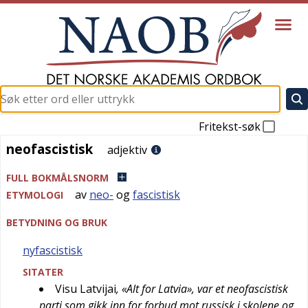
Fritekst-søk
neofascistisk
neofascistisk
adjektiv
FULL BOKMÅLSNORM
av
neo-
og
fascistisk
ETYMOLOGI
BETYDNING OG BRUK
nyfascistisk
SITATER
Visu Latvijai
, «Alt for Latvia», var et neofascistisk
parti som gikk inn for forbud mot russisk i skolene og