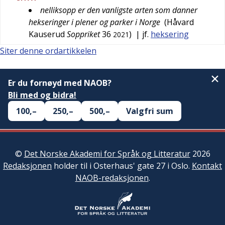
nelliksopp er den vanligste arten som danner
hekseringer i plener og parker i Norge
(
Håvard
Kauserud
Soppriket
36
)
| jf.
heksering
2021
Siter denne ordartikkelen
Er du fornøyd med NAOB?
Bli med og bidra!
100,–
250,–
500,–
Valgfri sum
©
Det Norske Akademi for Språk og Litteratur
2026
Redaksjonen
holder til i Osterhaus' gate 27 i Oslo.
Kontakt
NAOB-redaksjonen
.