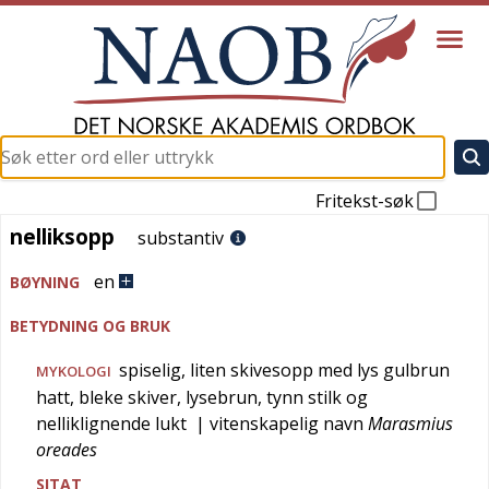
Fritekst-søk
nelliksopp
nelliksopp
substantiv
en
BØYNING
BETYDNING OG BRUK
spiselig, liten skivesopp med lys gulbrun
MYKOLOGI
hatt, bleke skiver, lysebrun, tynn stilk og
nelliklignende lukt
| vitenskapelig navn
Marasmius
oreades
SITAT