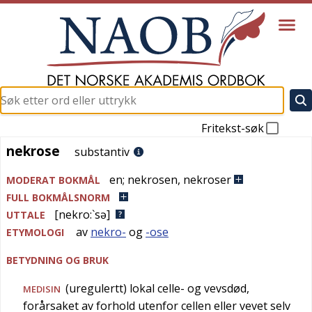
Fritekst-søk
nekrose
nekrose
substantiv
en
;
nekrosen
,
nekroser
MODERAT BOKMÅL
FULL BOKMÅLSNORM
[nekro:`sə]
UTTALE
av
nekro-
og
-ose
ETYMOLOGI
BETYDNING OG BRUK
(uregulertt) lokal celle- og vevsdød,
MEDISIN
forårsaket av forhold utenfor cellen eller vevet selv