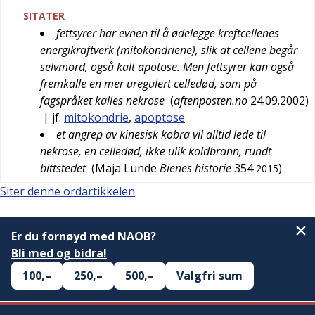
SITATER
fettsyrer har evnen til å ødelegge kreftcellenes
energikraftverk (mitokondriene), slik at cellene begår
selvmord, også kalt apotose. Men fettsyrer kan også
fremkalle en mer uregulert celledød, som på
fagspråket kalles nekrose
(
aftenposten.no
24.09.2002
)
| jf.
mitokondrie
,
apoptose
et angrep av kinesisk kobra vil alltid lede til
nekrose, en celledød, ikke ulik koldbrann, rundt
bittstedet
(
Maja Lunde
Bienes historie
354
)
2015
Siter denne ordartikkelen
Er du fornøyd med NAOB?
Bli med og bidra!
100,–
250,–
500,–
Valgfri sum