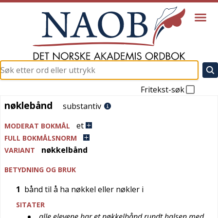
Fritekst-søk
nøklebånd
nøklebånd
substantiv
et
MODERAT BOKMÅL
FULL BOKMÅLSNORM
nøkkelbånd
VARIANT
BETYDNING OG BRUK
1
bånd til å ha nøkkel eller nøkler i
SITATER
alle elevene har et nøkkelbånd rundt halsen med