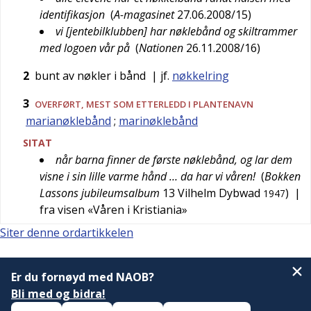
identifikasjon
(
A-magasinet
27.06.2008/15
)
vi [jentebilklubben] har nøklebånd og skiltrammer
med logoen vår på
(
Nationen
26.11.2008/16
)
2
bunt av nøkler i bånd
| jf.
nøkkelring
3
OVERFØRT
, MEST SOM ETTERLEDD I PLANTENAVN
marianøklebånd
;
marinøklebånd
SITAT
når barna finner de første nøklebånd, og lar dem
visne i sin lille varme hånd … da har vi våren!
(
Bokken
Lassons jubileumsalbum
13
Vilhelm Dybwad
)
|
1947
fra visen «Våren i Kristiania»
Siter denne ordartikkelen
Er du fornøyd med NAOB?
Bli med og bidra!