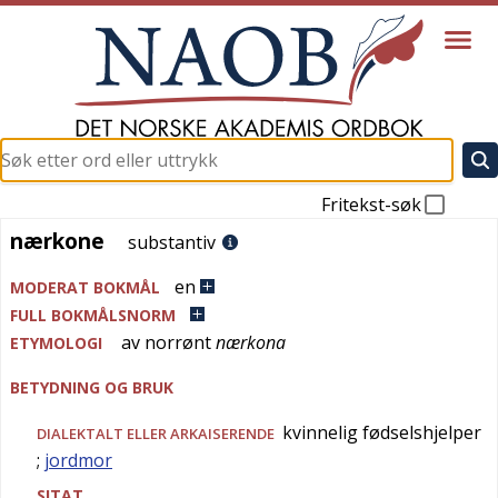
Fritekst-søk
nærkone
nærkone
substantiv
en
MODERAT BOKMÅL
FULL BOKMÅLSNORM
av
norrønt
nærkona
ETYMOLOGI
BETYDNING OG BRUK
kvinnelig fødselshjelper
DIALEKTALT
ELLER
ARKAISERENDE
;
jordmor
SITAT