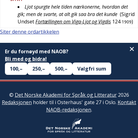
Ljot spurgte hele tiden nærkonerne, hvordan det
gik; men de svarte, at alt gik saa bra det kunde
(
Sigrid
Undset
Fortællingen om Viga-Ljot og Vigdis
124
)
1909
Siter denne ordartikkelen
Er du fornøyd med NAOB?
Bli med og bidra!
100,–
250,–
500,–
Valgfri sum
©
Det Norske Akademi for Språk og Litteratur
2026
Redaksjonen
holder til i Osterhaus' gate 27 i Oslo.
Kontakt
NAOB-redaksjonen
.