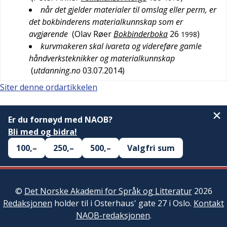
når det gjelder materialer til omslag eller perm, er
det bokbinderens materialkunnskap som er
avgjørende
(
Olav Røer
Bokbinderboka
26
)
1998
kurvmakeren skal ivareta og videreføre gamle
håndverksteknikker og materialkunnskap
(
utdanning.no
03.07.2014
)
Siter denne ordartikkelen
Er du fornøyd med NAOB?
Bli med og bidra!
100,–
250,–
500,–
Valgfri sum
©
Det Norske Akademi for Språk og Litteratur
2026
Redaksjonen
holder til i Osterhaus' gate 27 i Oslo.
Kontakt
NAOB-redaksjonen
.