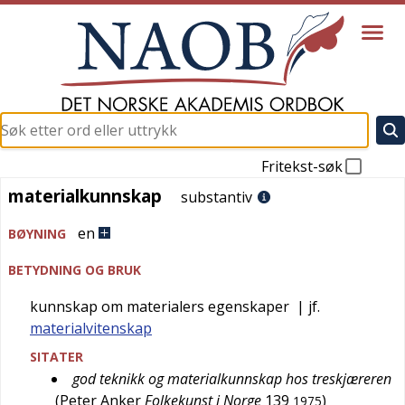
Fritekst-søk
materialkunnskap
materialkunnskap
substantiv
en
BØYNING
BETYDNING OG BRUK
kunnskap om materialers egenskaper
| jf.
materialvitenskap
SITATER
god teknikk og materialkunnskap hos treskjæreren
(
Peter Anker
Folkekunst i Norge
139
)
1975