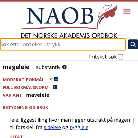
Fritekst-søk
mageleie
mageleie
substantiv
et
MODERAT BOKMÅL
FULL BOKMÅLSNORM
maveleie
VARIANT
BETYDNING OG BRUK
leie, liggestilling hvor man ligger utstrakt på magen
|
til forskjell fra
sideleie
og
ryggleie
SITAT