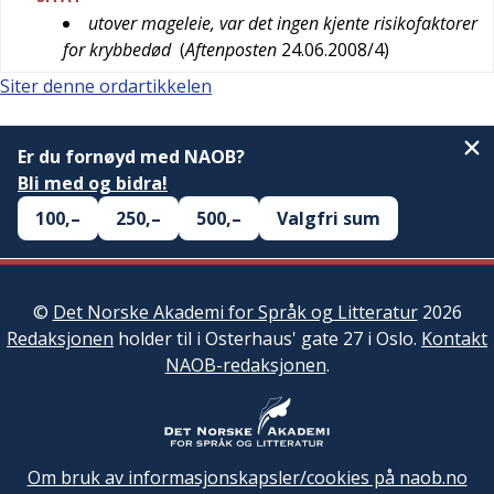
utover mageleie, var det ingen kjente risikofaktorer
for krybbedød
(
Aftenposten
24.06.2008/4
)
Siter denne ordartikkelen
Er du fornøyd med NAOB?
Bli med og bidra!
100,–
250,–
500,–
Valgfri sum
©
Det Norske Akademi for Språk og Litteratur
2026
Redaksjonen
holder til i Osterhaus' gate 27 i Oslo.
Kontakt
NAOB-redaksjonen
.
Om bruk av informasjonskapsler/cookies på naob.no