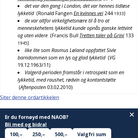
det var den gang i London, det var hennes tidløse
lykketid
(
Ronald Fangen
En kvinnes vei
244
)
1933
de var altfor virkelighetsnære til å tro at
menneskehetens lykketid kunde opnås ganske lettvint
og uten videre
(
Francis Bull
Tretten taler på Grini
133
)
1945
like lite som Rasmus Løland oppfattet Sivle
barndommen som en lys og glad lykketid
(
VG
19.12.1963/11
)
Valgerd-perioden framstår i retrospekt som en
lykketid, med raushet, rødvin og kontantstøtte
(
Aftenposten
03.02.2010
)
Siter denne ordartikkelen
Er du fornøyd med NAOB?
Bli med og bidra!
100,–
250,–
500,–
Valgfri sum