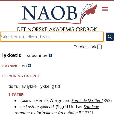
Fritekst-søk
lykketid
lykketid
substantiv
en
BØYNING
BETYDNING OG BRUK
tid full av lykke
; lykkelig tid
SITATER
lykkes-
(
Henrik Wergeland
Samlede Skrifter I
353
)
en kostbar lykketid
(
Sigrid Undset
Samlede
romaner og fortællinger fra nutiden II,1
231
)