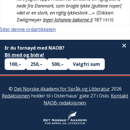
nede fra Danmark, som bragte lykke [guttene roper]
«det er en stork, en rigtig lykkestork …»
(
Dikken
Zwilgmeyer
Inger-Johanne-bøkerne II
187
)
1915
Siter denne ordartikkelen
Er du fornøyd med NAOB?
Bli med og bidra!
100,–
250,–
500,–
Valgfri sum
©
Det Norske Akademi for Språk og Litteratur
2026
Redaksjonen
holder til i Osterhaus' gate 27 i Oslo.
Kontakt
NAOB-redaksjonen
.