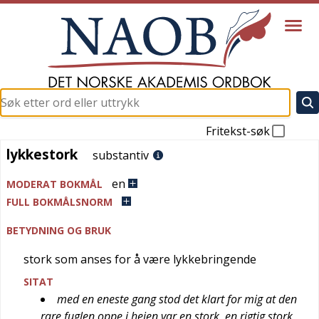
Fritekst-søk
lykkestork
lykkestork
substantiv
en
MODERAT BOKMÅL
FULL BOKMÅLSNORM
BETYDNING OG BRUK
stork som anses for å være lykkebringende
SITAT
med en eneste gang stod det klart for mig at den
rare fuglen oppe i heien var en stork, en rigtig stork,