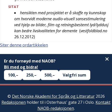
SITAT
hensikten med prosjektet er å skaffe ny kunnskap
om hvorvidt moderne audio-visuell sansestimulering
ved hjelp av bilder, film og retningsbestemt lyd/lyddusj
kan bedre livskvaliteten for demente
(
vestfoldblad.no
26.12.2012
)
Siter denne ordartikkelen
Er du fornøyd med NAOB?
Bli med og bidra!
100,–
250,–
500,–
Valgfri sum
©
Det Norske Akademi for Språk og Litteratur
2026
Redaksjonen
holder til i Osterhaus' gate 27 i Oslo.
Kontakt
NAOB-redaksjonen
.