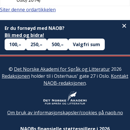
Oslo)
2014
)
Siter denne ordartikkelen
Er du fornøyd med NAOB?
Bli med og bidra!
100,–
250,–
500,–
Valgfri sum
©
Det Norske Akademi for Språk og Litteratur
2026
Redaksjonen
holder til i Osterhaus' gate 27 i Oslo.
Kontakt
NAOB-redaksjonen
.
Om bruk av informasjonskapsler/cookies på naob.no
NAOBs finansielle støttespillere i 2026