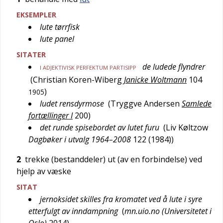
EKSEMPLER
lute tørrfisk
lute panel
SITATER
de ludede flyndrer
I ADJEKTIVISK PERFEKTUM PARTISIPP
(
Christian Koren-Wiberg
Janicke Woltmann
104
)
1905
ludet rensdyrmose
(
Tryggve Andersen
Samlede
fortællinger I
200
)
det runde spisebordet av lutet furu
(
Liv Køltzow
Dagbøker i utvalg 1964–2008
122 (1984)
)
2
trekke (bestanddeler) ut (av en forbindelse) ved
hjelp av væske
SITAT
jernoksidet skilles fra kromatet ved å lute i syre
etterfulgt av inndampning
(
mn.uio.no (Universitetet i