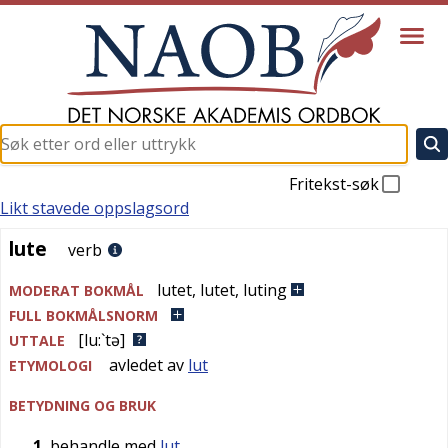
Fritekst-søk
Likt stavede oppslagsord
lute
lute
verb
lutet
,
lutet
,
luting
MODERAT BOKMÅL
FULL BOKMÅLSNORM
[lu:`tə]
UTTALE
avledet av
lut
ETYMOLOGI
BETYDNING OG BRUK
1
behandle med
lut