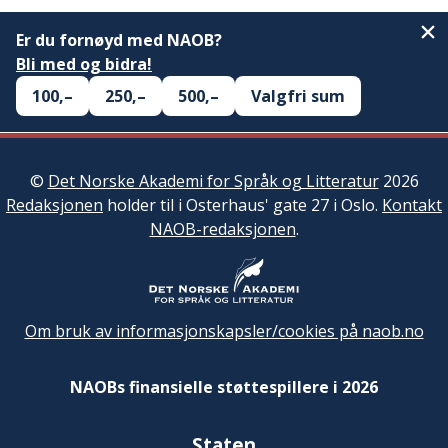
Er du fornøyd med NAOB?
Bli med og bidra!
100,–
250,–
500,–
Valgfri sum
©
Det Norske Akademi for Språk og Litteratur
2026
Redaksjonen
holder til i Osterhaus' gate 27 i Oslo.
Kontakt
NAOB-redaksjonen
.
Om bruk av informasjonskapsler/cookies på naob.no
NAOBs finansielle støttespillere i 2026
Staten