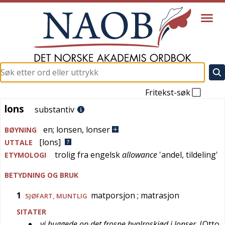
Fritekst-søk
lons
lons
substantiv
en
;
lonsen
,
lonser
BØYNING
[lons]
UTTALE
trolig fra
engelsk
allowance
'
andel, tildeling
'
ETYMOLOGI
BETYDNING OG BRUK
1
matporsjon
; matrasjon
SJØFART
,
MUNTLIG
SITATER
vi huggede op det frosne hvalroskjød i lonser
(
Otto