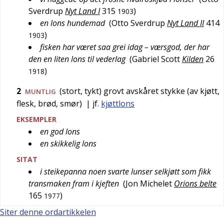
Sverdrup
Nyt Land I
315
)
1903
en lons hundemad
(
Otto Sverdrup
Nyt Land II
414
)
1903
fisken har været saa grei idag – værsgod, der har
den en liten lons til vederlag
(
Gabriel Scott
Kilden
26
)
1918
2
(stort, tykt) grovt avskåret stykke (av kjøtt,
MUNTLIG
flesk, brød, smør)
| jf.
kjøttlons
EKSEMPLER
en god lons
en skikkelig lons
SITAT
i steikepanna noen svarte lunser selkjøtt som fikk
transmaken fram i kjeften
(
Jon Michelet
Orions belte
165
)
1977
Siter denne ordartikkelen