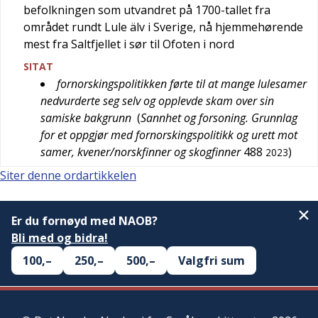
befolkningen som utvandret på 1700-tallet fra
området rundt Lule älv i Sverige, nå hjemmehørende
mest fra Saltfjellet i sør til Ofoten i nord
SITAT
fornorskingspolitikken førte til at mange lulesamer
nedvurderte seg selv og opplevde skam over sin
samiske bakgrunn
(
Sannhet og forsoning. Grunnlag
for et oppgjør med fornorskingspolitikk og urett mot
samer, kvener/norskfinner og skogfinner
488
)
2023
Siter denne ordartikkelen
Er du fornøyd med NAOB?
Bli med og bidra!
100,–
250,–
500,–
Valgfri sum