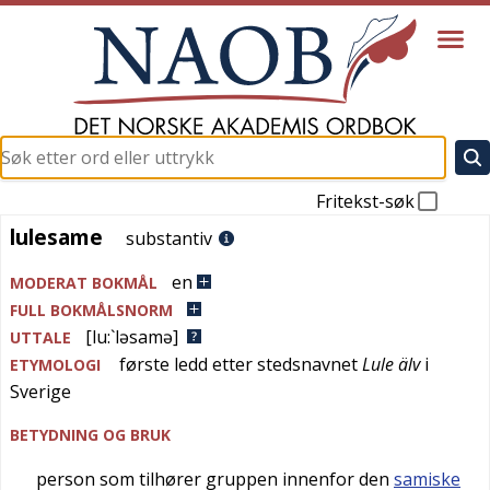
Fritekst-søk
lulesame
lulesame
substantiv
en
MODERAT BOKMÅL
FULL BOKMÅLSNORM
[lu:`ləsamə]
UTTALE
første ledd etter stedsnavnet
Lule älv
i
ETYMOLOGI
Sverige
BETYDNING OG BRUK
person som tilhører gruppen innenfor den
samiske